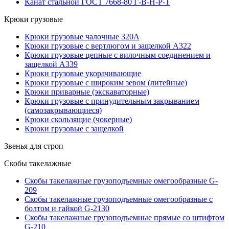
Канат стальной ГОСТ 7668-80 Г-В-Н-Р-Т
Крюки грузовые
Крюки грузовые чалочные 320А
Крюки грузовые с вертлюгом и защелкой А322
Крюки грузовые цепные с вилочным соединением и
защелкой А339
Крюки грузовые укорачивающие
Крюки грузовые с широким зевом (литейные)
Крюки приварные (экскаваторные)
Крюки грузовые с принудительным закрыванием
(самозакрывающиеся)
Крюки скользящие (чокерные)
Крюки грузовые с защелкой
Звенья для строп
Скобы такелажные
Скобы такелажные грузоподъемные омегообразные G-
209
Скобы такелажные грузоподъемные омегообразные с
болтом и гайкой G-2130
Скобы такелажные грузоподъемные прямые со штифтом
G-210