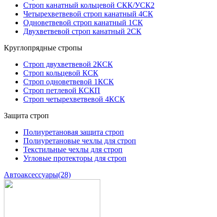
Строп канатный кольцевой СКК/УСК2
Четырехветвевой строп канатный 4СК
Одноветвевой строп канатный 1СК
Двухветвевой строп канатный 2СК
Круглопрядные стропы
Строп двухветвевой 2КСК
Строп кольцевой КСК
Строп одноветвевой 1КСК
Строп петлевой КСКП
Строп четырехветвевой 4КСК
Защита строп
Полиуретановая защита строп
Полиуретановые чехлы для строп
Текстильные чехлы для строп
Угловые протекторы для строп
Автоаксессуары
(28)