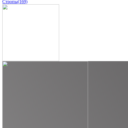
Стропы
(169)