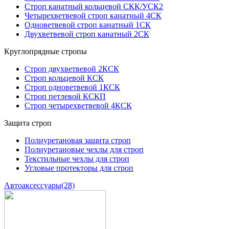
Строп канатный кольцевой СКК/УСК2
Четырехветвевой строп канатный 4СК
Одноветвевой строп канатный 1СК
Двухветвевой строп канатный 2СК
Круглопрядные стропы
Строп двухветвевой 2КСК
Строп кольцевой КСК
Строп одноветвевой 1КСК
Строп петлевой КСКП
Строп четырехветвевой 4КСК
Защита строп
Полиуретановая защита строп
Полиуретановые чехлы для строп
Текстильные чехлы для строп
Угловые протекторы для строп
Автоаксессуары
(28)