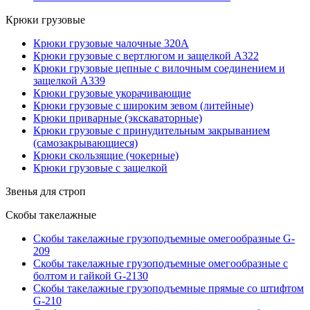
Крюки грузовые
Крюки грузовые чалочные 320А
Крюки грузовые с вертлюгом и защелкой А322
Крюки грузовые цепные с вилочным соединением и
защелкой А339
Крюки грузовые укорачивающие
Крюки грузовые с широким зевом (литейные)
Крюки приварные (экскаваторные)
Крюки грузовые с принудительным закрыванием
(самозакрывающиеся)
Крюки скользящие (чокерные)
Крюки грузовые с защелкой
Звенья для строп
Скобы такелажные
Скобы такелажные грузоподъемные омегообразные G-
209
Скобы такелажные грузоподъемные омегообразные с
болтом и гайкой G-2130
Скобы такелажные грузоподъемные прямые со штифтом
G-210