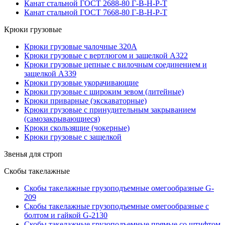
Канат стальной ГОСТ 2688-80 Г-В-Н-Р-Т
Канат стальной ГОСТ 7668-80 Г-В-Н-Р-Т
Крюки грузовые
Крюки грузовые чалочные 320А
Крюки грузовые с вертлюгом и защелкой А322
Крюки грузовые цепные с вилочным соединением и
защелкой А339
Крюки грузовые укорачивающие
Крюки грузовые с широким зевом (литейные)
Крюки приварные (экскаваторные)
Крюки грузовые с принудительным закрыванием
(самозакрывающиеся)
Крюки скользящие (чокерные)
Крюки грузовые с защелкой
Звенья для строп
Скобы такелажные
Скобы такелажные грузоподъемные омегообразные G-
209
Скобы такелажные грузоподъемные омегообразные с
болтом и гайкой G-2130
Скобы такелажные грузоподъемные прямые со штифтом