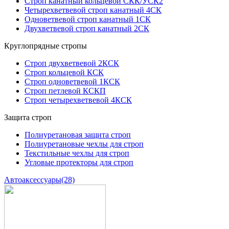
Строп канатный кольцевой СКК/УСК2
Четырехветвевой строп канатный 4СК
Одноветвевой строп канатный 1СК
Двухветвевой строп канатный 2СК
Круглопрядные стропы
Строп двухветвевой 2КСК
Строп кольцевой КСК
Строп одноветвевой 1КСК
Строп петлевой КСКП
Строп четырехветвевой 4КСК
Защита строп
Полиуретановая защита строп
Полиуретановые чехлы для строп
Текстильные чехлы для строп
Угловые протекторы для строп
Автоаксессуары
(28)