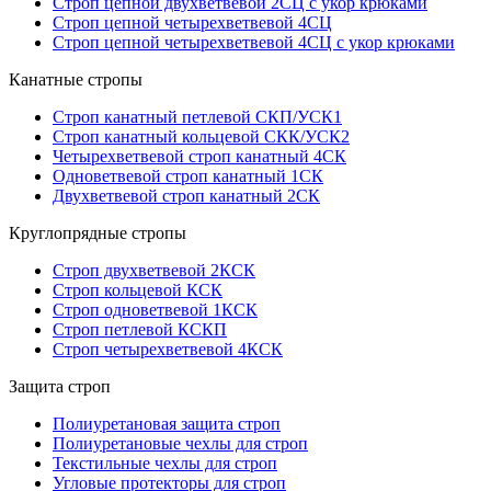
Строп цепной двухветвевой 2СЦ с укор крюками
Строп цепной четырехветвевой 4СЦ
Строп цепной четырехветвевой 4СЦ с укор крюками
Канатные стропы
Строп канатный петлевой СКП/УСК1
Строп канатный кольцевой СКК/УСК2
Четырехветвевой строп канатный 4СК
Одноветвевой строп канатный 1СК
Двухветвевой строп канатный 2СК
Круглопрядные стропы
Строп двухветвевой 2КСК
Строп кольцевой КСК
Строп одноветвевой 1КСК
Строп петлевой КСКП
Строп четырехветвевой 4КСК
Защита строп
Полиуретановая защита строп
Полиуретановые чехлы для строп
Текстильные чехлы для строп
Угловые протекторы для строп