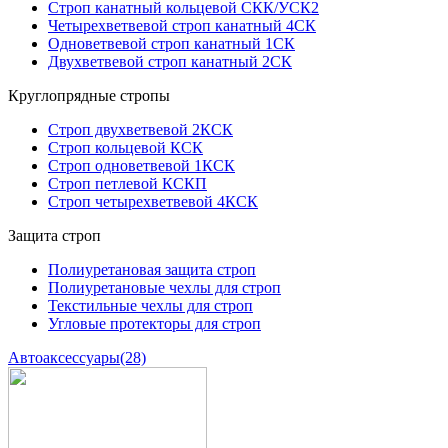
Строп канатный кольцевой СКК/УСК2
Четырехветвевой строп канатный 4СК
Одноветвевой строп канатный 1СК
Двухветвевой строп канатный 2СК
Круглопрядные стропы
Строп двухветвевой 2КСК
Строп кольцевой КСК
Строп одноветвевой 1КСК
Строп петлевой КСКП
Строп четырехветвевой 4КСК
Защита строп
Полиуретановая защита строп
Полиуретановые чехлы для строп
Текстильные чехлы для строп
Угловые протекторы для строп
Автоаксессуары
(28)