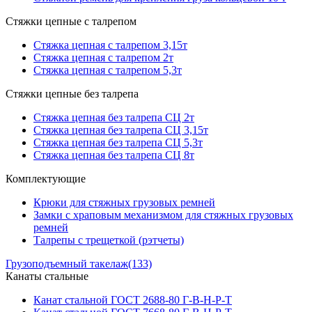
Стяжки цепные с талрепом
Стяжка цепная с талрепом 3,15т
Стяжка цепная с талрепом 2т
Стяжка цепная с талрепом 5,3т
Стяжки цепные без талрепа
Стяжка цепная без талрепа СЦ 2т
Стяжка цепная без талрепа СЦ 3,15т
Стяжка цепная без талрепа СЦ 5,3т
Стяжка цепная без талрепа СЦ 8т
Комплектующие
Крюки для стяжных грузовых ремней
Замки с храповым механизмом для стяжных грузовых
ремней
Талрепы с трещеткой (рэтчеты)
Грузоподъемный такелаж
(133)
Канаты стальные
Канат стальной ГОСТ 2688-80 Г-В-Н-Р-Т