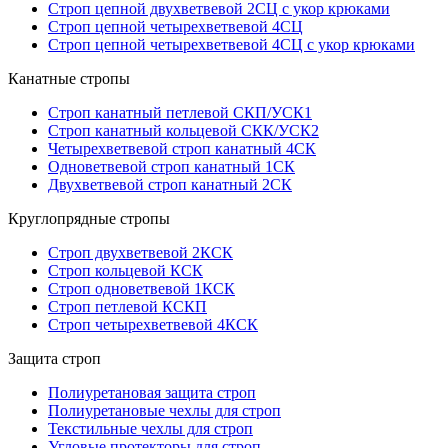
Строп цепной двухветвевой 2СЦ с укор крюками
Строп цепной четырехветвевой 4СЦ
Строп цепной четырехветвевой 4СЦ с укор крюками
Канатные стропы
Строп канатный петлевой СКП/УСК1
Строп канатный кольцевой СКК/УСК2
Четырехветвевой строп канатный 4СК
Одноветвевой строп канатный 1СК
Двухветвевой строп канатный 2СК
Круглопрядные стропы
Строп двухветвевой 2КСК
Строп кольцевой КСК
Строп одноветвевой 1КСК
Строп петлевой КСКП
Строп четырехветвевой 4КСК
Защита строп
Полиуретановая защита строп
Полиуретановые чехлы для строп
Текстильные чехлы для строп
Угловые протекторы для строп