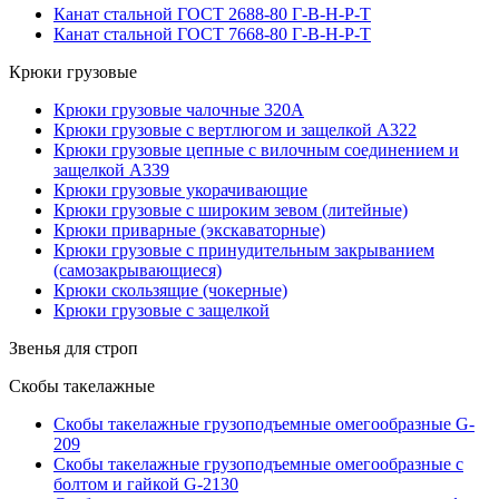
Канат стальной ГОСТ 2688-80 Г-В-Н-Р-Т
Канат стальной ГОСТ 7668-80 Г-В-Н-Р-Т
Крюки грузовые
Крюки грузовые чалочные 320А
Крюки грузовые с вертлюгом и защелкой А322
Крюки грузовые цепные с вилочным соединением и
защелкой А339
Крюки грузовые укорачивающие
Крюки грузовые с широким зевом (литейные)
Крюки приварные (экскаваторные)
Крюки грузовые с принудительным закрыванием
(самозакрывающиеся)
Крюки скользящие (чокерные)
Крюки грузовые с защелкой
Звенья для строп
Скобы такелажные
Скобы такелажные грузоподъемные омегообразные G-
209
Скобы такелажные грузоподъемные омегообразные с
болтом и гайкой G-2130