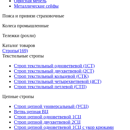
Офисная мебель
Металлические сейфы
Пояса и привязи страховочные
Колеса промышленные
Тележки (рохли)
Каталог товаров
Стропы
(169)
Текстильные стропы
Строп текстильный одноветвевой (1СТ)
Строп текстильный двухветвевой (2СТ)
Строп текстильный кольцевой (СТК)
Строп текстильный четырехветвевой (4СТ)
Строп текстильный петлевой (СТП)
Цепные стропы
Строп цепной универсальный (УСЦ)
Ветвь цепная ВЦ
Строп цепной одноветвевой 1СЦ
Строп цепной двухветвевой 2СЦ
Строп цепной одноветвевой 1СЦ с укор крюками