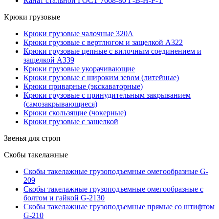
Канат стальной ГОСТ 7668-80 Г-В-Н-Р-Т
Крюки грузовые
Крюки грузовые чалочные 320А
Крюки грузовые с вертлюгом и защелкой А322
Крюки грузовые цепные с вилочным соединением и
защелкой А339
Крюки грузовые укорачивающие
Крюки грузовые с широким зевом (литейные)
Крюки приварные (экскаваторные)
Крюки грузовые с принудительным закрыванием
(самозакрывающиеся)
Крюки скользящие (чокерные)
Крюки грузовые с защелкой
Звенья для строп
Скобы такелажные
Скобы такелажные грузоподъемные омегообразные G-
209
Скобы такелажные грузоподъемные омегообразные с
болтом и гайкой G-2130
Скобы такелажные грузоподъемные прямые со штифтом
G-210