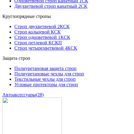
Одноветвевой строп канатный 1СК
Двухветвевой строп канатный 2СК
Круглопрядные стропы
Строп двухветвевой 2КСК
Строп кольцевой КСК
Строп одноветвевой 1КСК
Строп петлевой КСКП
Строп четырехветвевой 4КСК
Защита строп
Полиуретановая защита строп
Полиуретановые чехлы для строп
Текстильные чехлы для строп
Угловые протекторы для строп
Автоаксессуары
(28)