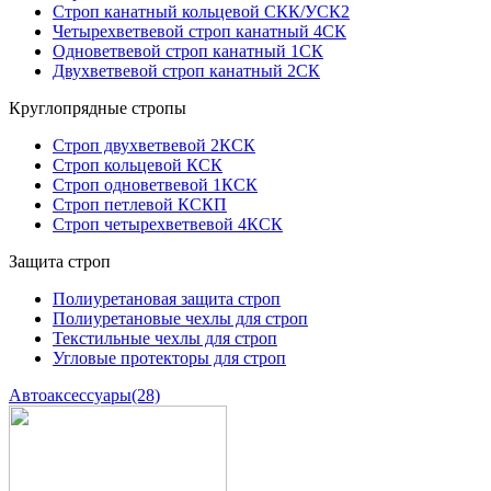
Строп канатный кольцевой СКК/УСК2
Четырехветвевой строп канатный 4СК
Одноветвевой строп канатный 1СК
Двухветвевой строп канатный 2СК
Круглопрядные стропы
Строп двухветвевой 2КСК
Строп кольцевой КСК
Строп одноветвевой 1КСК
Строп петлевой КСКП
Строп четырехветвевой 4КСК
Защита строп
Полиуретановая защита строп
Полиуретановые чехлы для строп
Текстильные чехлы для строп
Угловые протекторы для строп
Автоаксессуары
(28)