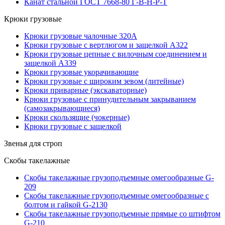
Канат стальной ГОСТ 7668-80 Г-В-Н-Р-Т
Крюки грузовые
Крюки грузовые чалочные 320А
Крюки грузовые с вертлюгом и защелкой А322
Крюки грузовые цепные с вилочным соединением и
защелкой А339
Крюки грузовые укорачивающие
Крюки грузовые с широким зевом (литейные)
Крюки приварные (экскаваторные)
Крюки грузовые с принудительным закрыванием
(самозакрывающиеся)
Крюки скользящие (чокерные)
Крюки грузовые с защелкой
Звенья для строп
Скобы такелажные
Скобы такелажные грузоподъемные омегообразные G-
209
Скобы такелажные грузоподъемные омегообразные с
болтом и гайкой G-2130
Скобы такелажные грузоподъемные прямые со штифтом
G-210