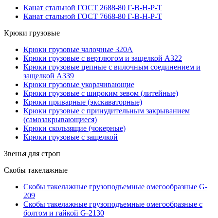
Канат стальной ГОСТ 2688-80 Г-В-Н-Р-Т
Канат стальной ГОСТ 7668-80 Г-В-Н-Р-Т
Крюки грузовые
Крюки грузовые чалочные 320А
Крюки грузовые с вертлюгом и защелкой А322
Крюки грузовые цепные с вилочным соединением и
защелкой А339
Крюки грузовые укорачивающие
Крюки грузовые с широким зевом (литейные)
Крюки приварные (экскаваторные)
Крюки грузовые с принудительным закрыванием
(самозакрывающиеся)
Крюки скользящие (чокерные)
Крюки грузовые с защелкой
Звенья для строп
Скобы такелажные
Скобы такелажные грузоподъемные омегообразные G-
209
Скобы такелажные грузоподъемные омегообразные с
болтом и гайкой G-2130