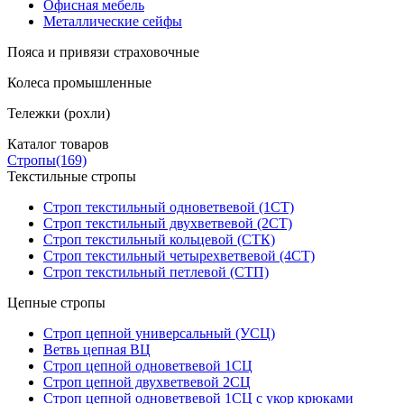
Офисная мебель
Металлические сейфы
Пояса и привязи страховочные
Колеса промышленные
Тележки (рохли)
Каталог товаров
Стропы
(169)
Текстильные стропы
Строп текстильный одноветвевой (1СТ)
Строп текстильный двухветвевой (2СТ)
Строп текстильный кольцевой (СТК)
Строп текстильный четырехветвевой (4СТ)
Строп текстильный петлевой (СТП)
Цепные стропы
Строп цепной универсальный (УСЦ)
Ветвь цепная ВЦ
Строп цепной одноветвевой 1СЦ
Строп цепной двухветвевой 2СЦ
Строп цепной одноветвевой 1СЦ с укор крюками