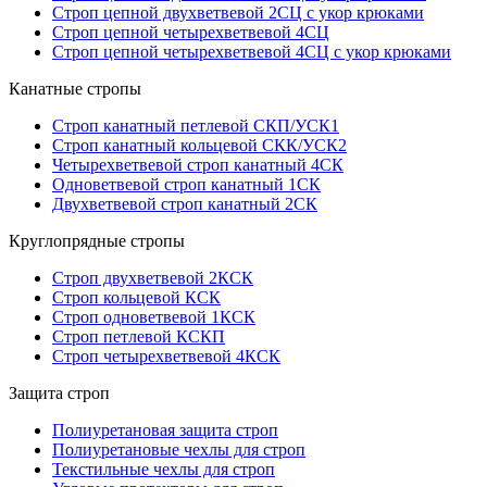
Строп цепной двухветвевой 2СЦ с укор крюками
Строп цепной четырехветвевой 4СЦ
Строп цепной четырехветвевой 4СЦ с укор крюками
Канатные стропы
Строп канатный петлевой СКП/УСК1
Строп канатный кольцевой СКК/УСК2
Четырехветвевой строп канатный 4СК
Одноветвевой строп канатный 1СК
Двухветвевой строп канатный 2СК
Круглопрядные стропы
Строп двухветвевой 2КСК
Строп кольцевой КСК
Строп одноветвевой 1КСК
Строп петлевой КСКП
Строп четырехветвевой 4КСК
Защита строп
Полиуретановая защита строп
Полиуретановые чехлы для строп
Текстильные чехлы для строп