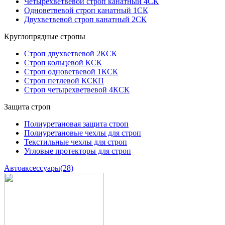
Четырехветвевой строп канатный 4СК
Одноветвевой строп канатный 1СК
Двухветвевой строп канатный 2СК
Круглопрядные стропы
Строп двухветвевой 2КСК
Строп кольцевой КСК
Строп одноветвевой 1КСК
Строп петлевой КСКП
Строп четырехветвевой 4КСК
Защита строп
Полиуретановая защита строп
Полиуретановые чехлы для строп
Текстильные чехлы для строп
Угловые протекторы для строп
Автоаксессуары
(28)