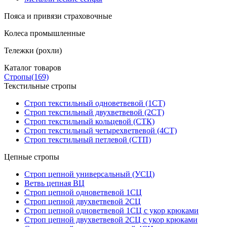
Пояса и привязи страховочные
Колеса промышленные
Тележки (рохли)
Каталог товаров
Стропы
(169)
Текстильные стропы
Строп текстильный одноветвевой (1СТ)
Строп текстильный двухветвевой (2СТ)
Строп текстильный кольцевой (СТК)
Строп текстильный четырехветвевой (4СТ)
Строп текстильный петлевой (СТП)
Цепные стропы
Строп цепной универсальный (УСЦ)
Ветвь цепная ВЦ
Строп цепной одноветвевой 1СЦ
Строп цепной двухветвевой 2СЦ
Строп цепной одноветвевой 1СЦ с укор крюками
Строп цепной двухветвевой 2СЦ с укор крюками