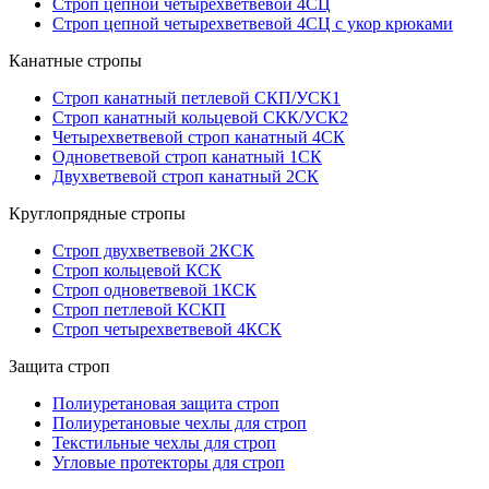
Строп цепной четырехветвевой 4СЦ
Строп цепной четырехветвевой 4СЦ с укор крюками
Канатные стропы
Строп канатный петлевой СКП/УСК1
Строп канатный кольцевой СКК/УСК2
Четырехветвевой строп канатный 4СК
Одноветвевой строп канатный 1СК
Двухветвевой строп канатный 2СК
Круглопрядные стропы
Строп двухветвевой 2КСК
Строп кольцевой КСК
Строп одноветвевой 1КСК
Строп петлевой КСКП
Строп четырехветвевой 4КСК
Защита строп
Полиуретановая защита строп
Полиуретановые чехлы для строп
Текстильные чехлы для строп
Угловые протекторы для строп