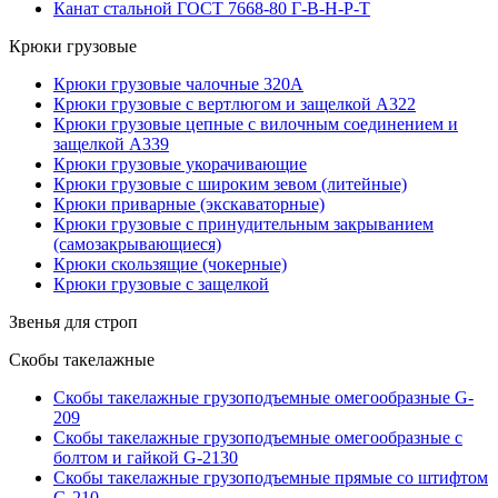
Канат стальной ГОСТ 7668-80 Г-В-Н-Р-Т
Крюки грузовые
Крюки грузовые чалочные 320А
Крюки грузовые с вертлюгом и защелкой А322
Крюки грузовые цепные с вилочным соединением и
защелкой А339
Крюки грузовые укорачивающие
Крюки грузовые с широким зевом (литейные)
Крюки приварные (экскаваторные)
Крюки грузовые с принудительным закрыванием
(самозакрывающиеся)
Крюки скользящие (чокерные)
Крюки грузовые с защелкой
Звенья для строп
Скобы такелажные
Скобы такелажные грузоподъемные омегообразные G-
209
Скобы такелажные грузоподъемные омегообразные с
болтом и гайкой G-2130
Скобы такелажные грузоподъемные прямые со штифтом
G-210