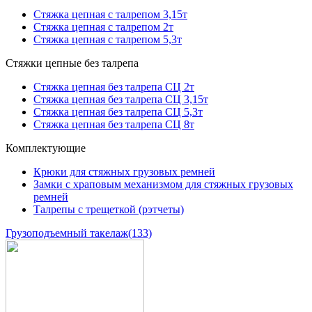
Стяжка цепная с талрепом 3,15т
Стяжка цепная с талрепом 2т
Стяжка цепная с талрепом 5,3т
Стяжки цепные без талрепа
Стяжка цепная без талрепа СЦ 2т
Стяжка цепная без талрепа СЦ 3,15т
Стяжка цепная без талрепа СЦ 5,3т
Стяжка цепная без талрепа СЦ 8т
Комплектующие
Крюки для стяжных грузовых ремней
Замки с храповым механизмом для стяжных грузовых
ремней
Талрепы с трещеткой (рэтчеты)
Грузоподъемный такелаж
(133)