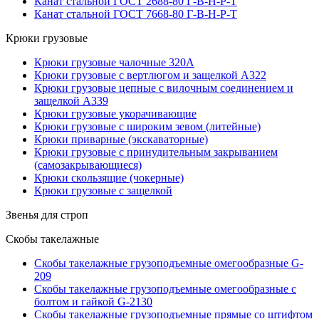
Канат стальной ГОСТ 2688-80 Г-В-Н-Р-Т
Канат стальной ГОСТ 7668-80 Г-В-Н-Р-Т
Крюки грузовые
Крюки грузовые чалочные 320А
Крюки грузовые с вертлюгом и защелкой А322
Крюки грузовые цепные с вилочным соединением и
защелкой А339
Крюки грузовые укорачивающие
Крюки грузовые с широким зевом (литейные)
Крюки приварные (экскаваторные)
Крюки грузовые с принудительным закрыванием
(самозакрывающиеся)
Крюки скользящие (чокерные)
Крюки грузовые с защелкой
Звенья для строп
Скобы такелажные
Скобы такелажные грузоподъемные омегообразные G-
209
Скобы такелажные грузоподъемные омегообразные с
болтом и гайкой G-2130
Скобы такелажные грузоподъемные прямые со штифтом