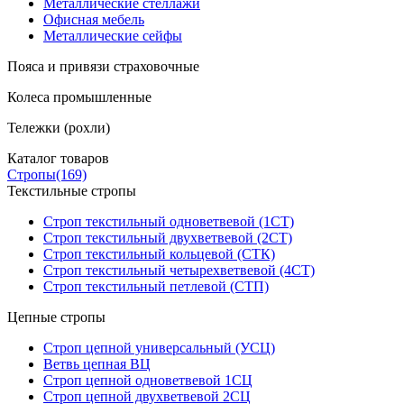
Металлические стеллажи
Офисная мебель
Металлические сейфы
Пояса и привязи страховочные
Колеса промышленные
Тележки (рохли)
Каталог товаров
Стропы
(169)
Текстильные стропы
Строп текстильный одноветвевой (1СТ)
Строп текстильный двухветвевой (2СТ)
Строп текстильный кольцевой (СТК)
Строп текстильный четырехветвевой (4СТ)
Строп текстильный петлевой (СТП)
Цепные стропы
Строп цепной универсальный (УСЦ)
Ветвь цепная ВЦ
Строп цепной одноветвевой 1СЦ
Строп цепной двухветвевой 2СЦ