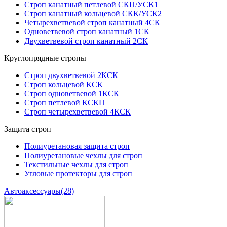
Строп канатный петлевой СКП/УСК1
Строп канатный кольцевой СКК/УСК2
Четырехветвевой строп канатный 4СК
Одноветвевой строп канатный 1СК
Двухветвевой строп канатный 2СК
Круглопрядные стропы
Строп двухветвевой 2КСК
Строп кольцевой КСК
Строп одноветвевой 1КСК
Строп петлевой КСКП
Строп четырехветвевой 4КСК
Защита строп
Полиуретановая защита строп
Полиуретановые чехлы для строп
Текстильные чехлы для строп
Угловые протекторы для строп
Автоаксессуары
(28)