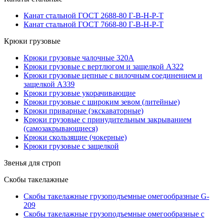
Канат стальной ГОСТ 2688-80 Г-В-Н-Р-Т
Канат стальной ГОСТ 7668-80 Г-В-Н-Р-Т
Крюки грузовые
Крюки грузовые чалочные 320А
Крюки грузовые с вертлюгом и защелкой А322
Крюки грузовые цепные с вилочным соединением и
защелкой А339
Крюки грузовые укорачивающие
Крюки грузовые с широким зевом (литейные)
Крюки приварные (экскаваторные)
Крюки грузовые с принудительным закрыванием
(самозакрывающиеся)
Крюки скользящие (чокерные)
Крюки грузовые с защелкой
Звенья для строп
Скобы такелажные
Скобы такелажные грузоподъемные омегообразные G-
209
Скобы такелажные грузоподъемные омегообразные с