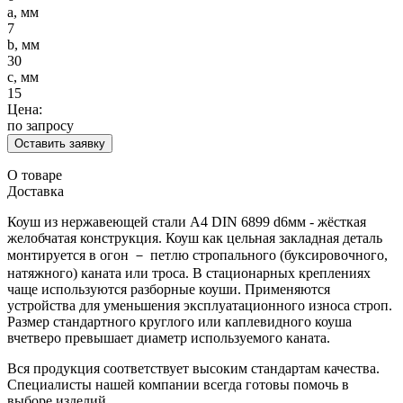
a, мм
7
b, мм
30
c, мм
15
Цена:
по запросу
Оставить заявку
О товаре
Доставка
Коуш из нержавеющей стали А4 DIN 6899 d6мм - жёсткая
желобчатая конструкция. Коуш как цельная закладная деталь
монтируется в огон － петлю стропального (буксировочного,
натяжного) каната или троса. В стационарных креплениях
чаще используются разборные коуши. Применяются
устройства для уменьшения эксплуатационного износа строп.
Размер стандартного круглого или каплевидного коуша
вчетверо превышает диаметр используемого каната.
Вся продукция соответствует высоким стандартам качества.
Специалисты нашей компании всегда готовы помочь в
выборе изделий.