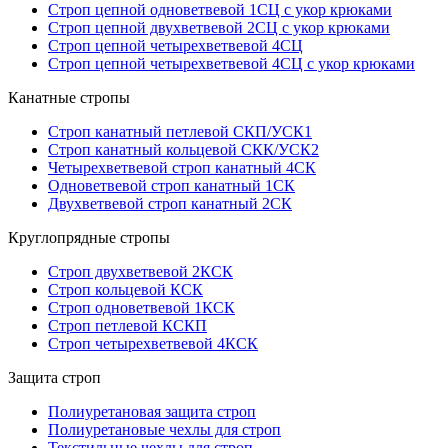
Строп цепной одноветвевой 1СЦ с укор крюками
Строп цепной двухветвевой 2СЦ с укор крюками
Строп цепной четырехветвевой 4СЦ
Строп цепной четырехветвевой 4СЦ с укор крюками
Канатные стропы
Строп канатный петлевой СКП/УСК1
Строп канатный кольцевой СКК/УСК2
Четырехветвевой строп канатный 4СК
Одноветвевой строп канатный 1СК
Двухветвевой строп канатный 2СК
Круглопрядные стропы
Строп двухветвевой 2КСК
Строп кольцевой КСК
Строп одноветвевой 1КСК
Строп петлевой КСКП
Строп четырехветвевой 4КСК
Защита строп
Полиуретановая защита строп
Полиуретановые чехлы для строп
Текстильные чехлы для строп