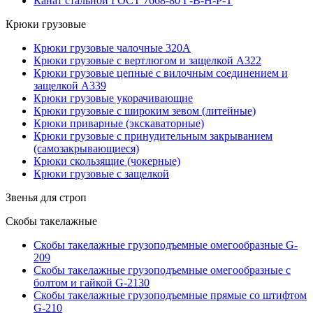
Канат стальной ГОСТ 7668-80 Г-В-Н-Р-Т
Крюки грузовые
Крюки грузовые чалочные 320А
Крюки грузовые с вертлюгом и защелкой А322
Крюки грузовые цепные с вилочным соединением и
защелкой А339
Крюки грузовые укорачивающие
Крюки грузовые с широким зевом (литейные)
Крюки приварные (экскаваторные)
Крюки грузовые с принудительным закрыванием
(самозакрывающиеся)
Крюки скользящие (чокерные)
Крюки грузовые с защелкой
Звенья для строп
Скобы такелажные
Скобы такелажные грузоподъемные омегообразные G-
209
Скобы такелажные грузоподъемные омегообразные с
болтом и гайкой G-2130
Скобы такелажные грузоподъемные прямые со штифтом
G-210