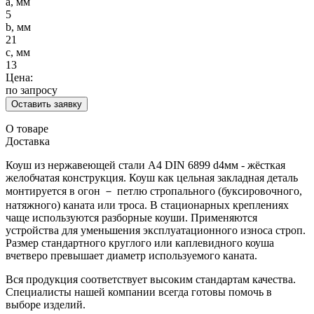
a, мм
5
b, мм
21
c, мм
13
Цена:
по запросу
Оставить заявку
О товаре
Доставка
Коуш из нержавеющей стали А4 DIN 6899 d4мм - жёсткая
желобчатая конструкция. Коуш как цельная закладная деталь
монтируется в огон － петлю стропального (буксировочного,
натяжного) каната или троса. В стационарных креплениях
чаще используются разборные коуши. Применяются
устройства для уменьшения эксплуатационного износа строп.
Размер стандартного круглого или каплевидного коуша
вчетверо превышает диаметр используемого каната.
Вся продукция соответствует высоким стандартам качества.
Специалисты нашей компании всегда готовы помочь в
выборе изделий.