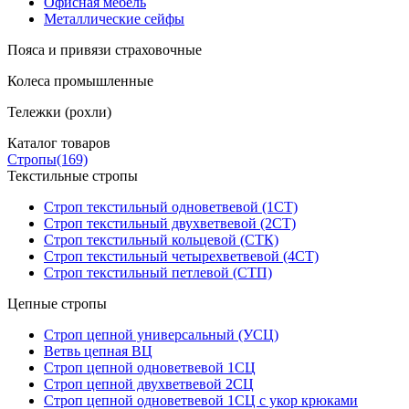
Офисная мебель
Металлические сейфы
Пояса и привязи страховочные
Колеса промышленные
Тележки (рохли)
Каталог товаров
Стропы
(169)
Текстильные стропы
Строп текстильный одноветвевой (1СТ)
Строп текстильный двухветвевой (2СТ)
Строп текстильный кольцевой (СТК)
Строп текстильный четырехветвевой (4СТ)
Строп текстильный петлевой (СТП)
Цепные стропы
Строп цепной универсальный (УСЦ)
Ветвь цепная ВЦ
Строп цепной одноветвевой 1СЦ
Строп цепной двухветвевой 2СЦ
Строп цепной одноветвевой 1СЦ с укор крюками