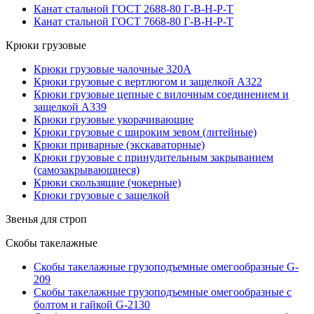
Канат стальной ГОСТ 2688-80 Г-В-Н-Р-Т
Канат стальной ГОСТ 7668-80 Г-В-Н-Р-Т
Крюки грузовые
Крюки грузовые чалочные 320А
Крюки грузовые с вертлюгом и защелкой А322
Крюки грузовые цепные с вилочным соединением и
защелкой А339
Крюки грузовые укорачивающие
Крюки грузовые с широким зевом (литейные)
Крюки приварные (экскаваторные)
Крюки грузовые с принудительным закрыванием
(самозакрывающиеся)
Крюки скользящие (чокерные)
Крюки грузовые с защелкой
Звенья для строп
Скобы такелажные
Скобы такелажные грузоподъемные омегообразные G-
209
Скобы такелажные грузоподъемные омегообразные с
болтом и гайкой G-2130