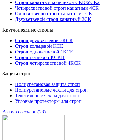
Строп канатный кольцевой СКК/УСК2
Четырехветвевой строп канатный 4СК
Одноветвевой строп канатный 1СК
Двухветвевой строп канатный 2СК
Круглопрядные стропы
Строп двухветвевой 2КСК
Строп кольцевой КСК
Строп одноветвевой 1КСК
Строп петлевой КСКП
Строп четырехветвевой 4КСК
Защита строп
Полиуретановая защита строп
Полиуретановые чехлы для строп
Текстильные чехлы для строп
Угловые протекторы для строп
Автоаксессуары
(28)