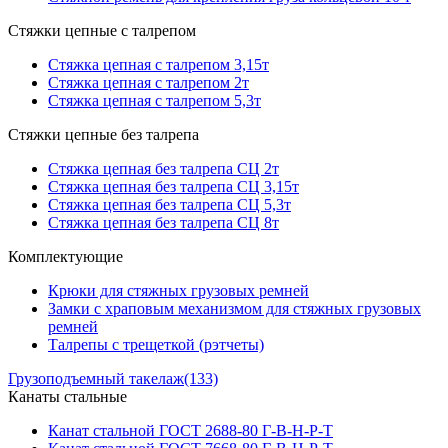
Стяжки цепные с талрепом
Стяжка цепная с талрепом 3,15т
Стяжка цепная с талрепом 2т
Стяжка цепная с талрепом 5,3т
Стяжки цепные без талрепа
Стяжка цепная без талрепа СЦ 2т
Стяжка цепная без талрепа СЦ 3,15т
Стяжка цепная без талрепа СЦ 5,3т
Стяжка цепная без талрепа СЦ 8т
Комплектующие
Крюки для стяжных грузовых ремней
Замки с храповым механизмом для стяжных грузовых
ремней
Талрепы с трещеткой (рэтчеты)
Грузоподъемный такелаж
(133)
Канаты стальные
Канат стальной ГОСТ 2688-80 Г-В-Н-Р-Т