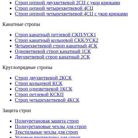
Строп цепной двухветвевой 2СЦ с укор крюками
Строп цепной четырехветвевой 4СЦ
Строп цепной четырехветвевой 4СЦ с укор крюками
Канатные стропы
Строп канатный петлевой СКП/УСК1
Строп канатный кольцевой СКК/УСК2
Четырехветвевой строп канатный 4СК
Одноветвевой строп канатный 1СК
Двухветвевой строп канатный 2СК
Круглопрядные стропы
Строп двухветвевой 2КСК
Строп кольцевой КСК
Строп одноветвевой 1КСК
Строп петлевой КСКП
Строп четырехветвевой 4КСК
Защита строп
Полиуретановая защита строп
Полиуретановые чехлы для строп
Текстильные чехлы для строп
Угловые протекторы для строп