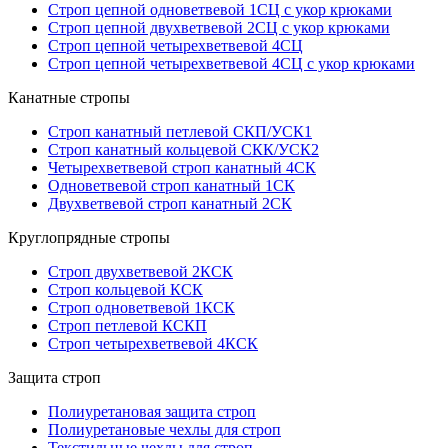
Строп цепной одноветвевой 1СЦ с укор крюками
Строп цепной двухветвевой 2СЦ с укор крюками
Строп цепной четырехветвевой 4СЦ
Строп цепной четырехветвевой 4СЦ с укор крюками
Канатные стропы
Строп канатный петлевой СКП/УСК1
Строп канатный кольцевой СКК/УСК2
Четырехветвевой строп канатный 4СК
Одноветвевой строп канатный 1СК
Двухветвевой строп канатный 2СК
Круглопрядные стропы
Строп двухветвевой 2КСК
Строп кольцевой КСК
Строп одноветвевой 1КСК
Строп петлевой КСКП
Строп четырехветвевой 4КСК
Защита строп
Полиуретановая защита строп
Полиуретановые чехлы для строп
Текстильные чехлы для строп