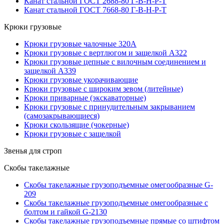
Канат стальной ГОСТ 2688-80 Г-В-Н-Р-Т
Канат стальной ГОСТ 7668-80 Г-В-Н-Р-Т
Крюки грузовые
Крюки грузовые чалочные 320А
Крюки грузовые с вертлюгом и защелкой А322
Крюки грузовые цепные с вилочным соединением и
защелкой А339
Крюки грузовые укорачивающие
Крюки грузовые с широким зевом (литейные)
Крюки приварные (экскаваторные)
Крюки грузовые с принудительным закрыванием
(самозакрывающиеся)
Крюки скользящие (чокерные)
Крюки грузовые с защелкой
Звенья для строп
Скобы такелажные
Скобы такелажные грузоподъемные омегообразные G-
209
Скобы такелажные грузоподъемные омегообразные с
болтом и гайкой G-2130
Скобы такелажные грузоподъемные прямые со штифтом