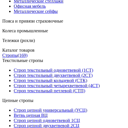
Металлические стеллажи
Офисная мебель
Металлические сейфы
Пояса и привязи страховочные
Колеса промышленные
Тележки (рохли)
Каталог товаров
Стропы
(169)
Текстильные стропы
Строп текстильный одноветвевой (1СТ)
Строп текстильный двухветвевой (2СТ)
Строп текстильный кольцевой (СТК)
Строп текстильный четырехветвевой (4СТ)
Строп текстильный петлевой (СТП)
Цепные стропы
Строп цепной универсальный (УСЦ)
Ветвь цепная ВЦ
Строп цепной одноветвевой 1СЦ
Строп цепной двухветвевой 2СЦ