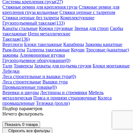
Системы крепления груза
(27)
Стяжные ремни для крепления груза
Стяжные ремни для
крепления груза кольцевые
Стяжки цепные с талрепом
Стяжки цепные без талрепа
Комплектующие
Грузоподъемный такелаж
(133)
Канаты стальные
Крюки грузовые
Звенья для строп
Скобы
такелажные
Цепи металлические
Такелаж
(136)
Вертлюги
Блоки такелажные
Карабины
Зажимы канатные
Рым-болты
Талрепы такелажные
Коуши
Тросовые (канатные)
зажимы
Алюминиевые втулки
Грузоподъемное оборудование
(0)
Тали
Траверсы
Захваты для подъема грузов
Блоки монтажные
Лебедки
Леса строительные и вышки тура
(0)
Леса строительные
Вышки тура
Промышленные товары
(0)
Веревки и шнуры
Лестницы и стремянки
Мебель
металлическая
Пояса и привязи страховочные
Колеса
промышленные
Тележки (рохли)
Подбор параметров
Нечего фильтровать
Показать
0
товара
Сбросить все фильтры