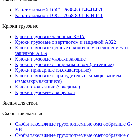
Канат стальной ГОСТ 2688-80 Г-В-Н-Р-Т
Канат стальной ГОСТ 7668-80 Г-В-Н-Р-Т
Крюки грузовые
Крюки грузовые чалочные 320А
Крюки грузовые с вертлюгом и защелкой А322
Крюки грузовые цепные с вилочным соединением и
защелкой А339
Крюки грузовые укорачивающие
Крюки грузовые с широким зевом (литейные)
Крюки приварные (экскаваторные)
Крюки грузовые с принудительным закрыванием
(самозакрывающиеся)
Крюки скользящие (чокерные)
Крюки грузовые с защелкой
Звенья для строп
Скобы такелажные
Скобы такелажные грузоподъемные омегообразные G-
209
Скобы такелажные грузоподъемные омегообразные с