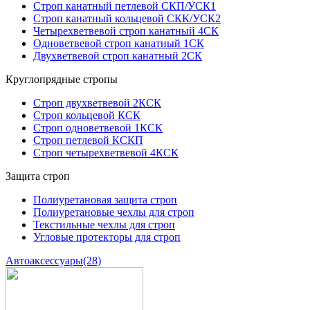
Строп канатный петлевой СКП/УСК1
Строп канатный кольцевой СКК/УСК2
Четырехветвевой строп канатный 4СК
Одноветвевой строп канатный 1СК
Двухветвевой строп канатный 2СК
Круглопрядные стропы
Строп двухветвевой 2КСК
Строп кольцевой КСК
Строп одноветвевой 1КСК
Строп петлевой КСКП
Строп четырехветвевой 4КСК
Защита строп
Полиуретановая защита строп
Полиуретановые чехлы для строп
Текстильные чехлы для строп
Угловые протекторы для строп
Автоаксессуары
(28)