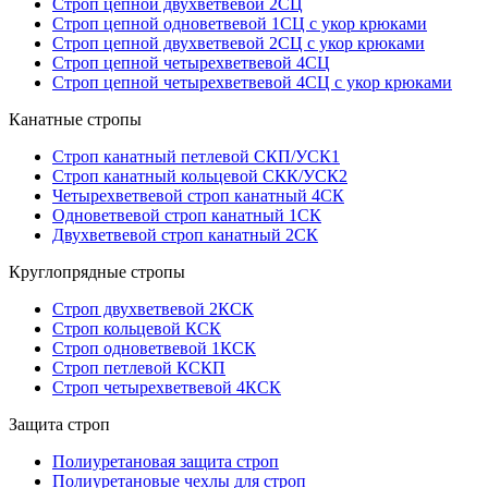
Строп цепной двухветвевой 2СЦ
Строп цепной одноветвевой 1СЦ с укор крюками
Строп цепной двухветвевой 2СЦ с укор крюками
Строп цепной четырехветвевой 4СЦ
Строп цепной четырехветвевой 4СЦ с укор крюками
Канатные стропы
Строп канатный петлевой СКП/УСК1
Строп канатный кольцевой СКК/УСК2
Четырехветвевой строп канатный 4СК
Одноветвевой строп канатный 1СК
Двухветвевой строп канатный 2СК
Круглопрядные стропы
Строп двухветвевой 2КСК
Строп кольцевой КСК
Строп одноветвевой 1КСК
Строп петлевой КСКП
Строп четырехветвевой 4КСК
Защита строп
Полиуретановая защита строп
Полиуретановые чехлы для строп