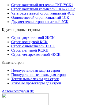
Строп канатный петлевой СКП/УСК1
Строп канатный кольцевой СКК/УСК2
Четырехветвевой строп канатный 4СК
Одноветвевой строп канатный 1СК
Двухветвевой строп канатный 2СК
Круглопрядные стропы
Строп двухветвевой 2КСК
Строп кольцевой КСК
Строп одноветвевой 1КСК
Строп петлевой КСКП
Строп четырехветвевой 4КСК
Защита строп
Полиуретановая защита строп
Полиуретановые чехлы для строп
Текстильные чехлы для строп
Угловые протекторы для строп
Автоаксессуары
(28)