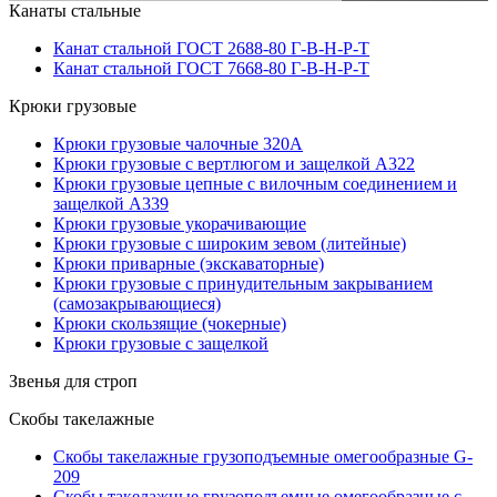
Канаты стальные
Канат стальной ГОСТ 2688-80 Г-В-Н-Р-Т
Канат стальной ГОСТ 7668-80 Г-В-Н-Р-Т
Крюки грузовые
Крюки грузовые чалочные 320А
Крюки грузовые с вертлюгом и защелкой А322
Крюки грузовые цепные с вилочным соединением и
защелкой А339
Крюки грузовые укорачивающие
Крюки грузовые с широким зевом (литейные)
Крюки приварные (экскаваторные)
Крюки грузовые с принудительным закрыванием
(самозакрывающиеся)
Крюки скользящие (чокерные)
Крюки грузовые с защелкой
Звенья для строп
Скобы такелажные
Скобы такелажные грузоподъемные омегообразные G-
209
Скобы такелажные грузоподъемные омегообразные с