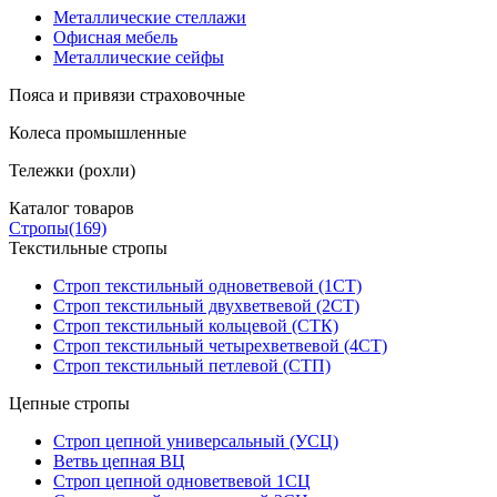
Металлические стеллажи
Офисная мебель
Металлические сейфы
Пояса и привязи страховочные
Колеса промышленные
Тележки (рохли)
Каталог товаров
Стропы
(169)
Текстильные стропы
Строп текстильный одноветвевой (1СТ)
Строп текстильный двухветвевой (2СТ)
Строп текстильный кольцевой (СТК)
Строп текстильный четырехветвевой (4СТ)
Строп текстильный петлевой (СТП)
Цепные стропы
Строп цепной универсальный (УСЦ)
Ветвь цепная ВЦ
Строп цепной одноветвевой 1СЦ