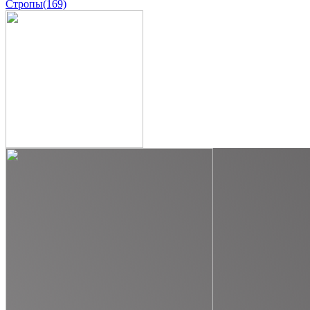
Стропы
(169)