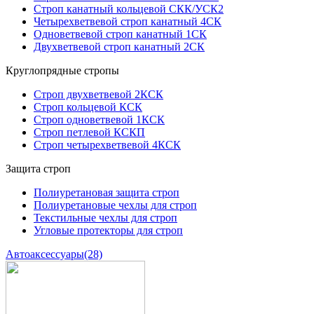
Строп канатный кольцевой СКК/УСК2
Четырехветвевой строп канатный 4СК
Одноветвевой строп канатный 1СК
Двухветвевой строп канатный 2СК
Круглопрядные стропы
Строп двухветвевой 2КСК
Строп кольцевой КСК
Строп одноветвевой 1КСК
Строп петлевой КСКП
Строп четырехветвевой 4КСК
Защита строп
Полиуретановая защита строп
Полиуретановые чехлы для строп
Текстильные чехлы для строп
Угловые протекторы для строп
Автоаксессуары
(28)