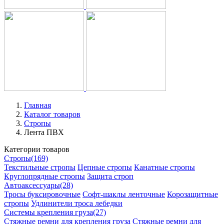
Главная
Каталог товаров
Стропы
Лента ПВХ
Категории товаров
Стропы
(169)
Текстильные стропы
Цепные стропы
Канатные стропы
Круглопрядные стропы
Защита строп
Автоаксессуары
(28)
Тросы буксировочные
Софт-шаклы ленточные
Корозащитные
стропы
Удлинители троса лебедки
Системы крепления груза
(27)
Стяжные ремни для крепления груза
Стяжные ремни для