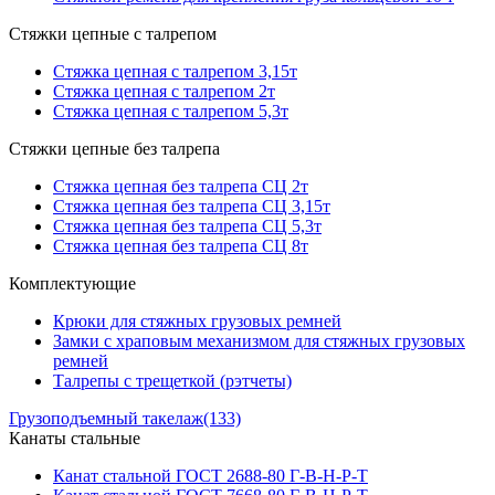
Стяжки цепные с талрепом
Стяжка цепная с талрепом 3,15т
Стяжка цепная с талрепом 2т
Стяжка цепная с талрепом 5,3т
Стяжки цепные без талрепа
Стяжка цепная без талрепа СЦ 2т
Стяжка цепная без талрепа СЦ 3,15т
Стяжка цепная без талрепа СЦ 5,3т
Стяжка цепная без талрепа СЦ 8т
Комплектующие
Крюки для стяжных грузовых ремней
Замки с храповым механизмом для стяжных грузовых
ремней
Талрепы с трещеткой (рэтчеты)
Грузоподъемный такелаж
(133)
Канаты стальные
Канат стальной ГОСТ 2688-80 Г-В-Н-Р-Т