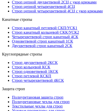
Строп цепной двухветвевой 2СЦ с укор крюками
Строп цепной четырехветвевой 4СЦ
Строп цепной четырехветвевой 4СЦ с укор крюками
Канатные стропы
Строп канатный петлевой СКП/УСК1
Строп канатный кольцевой СКК/УСК2
Четырехветвевой строп канатный 4СК
Одноветвевой строп канатный 1СК
Двухветвевой строп канатный 2СК
Круглопрядные стропы
Строп двухветвевой 2КСК
Строп кольцевой КСК
Строп одноветвевой 1КСК
Строп петлевой КСКП
Строп четырехветвевой 4КСК
Защита строп
Полиуретановая защита строп
Полиуретановые чехлы для строп
Текстильные чехлы для строп
Угловые протекторы для строп