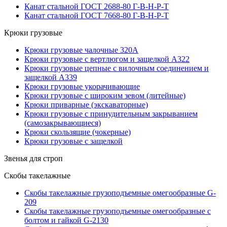
Канат стальной ГОСТ 2688-80 Г-В-Н-Р-Т
Канат стальной ГОСТ 7668-80 Г-В-Н-Р-Т
Крюки грузовые
Крюки грузовые чалочные 320А
Крюки грузовые с вертлюгом и защелкой А322
Крюки грузовые цепные с вилочным соединением и
защелкой А339
Крюки грузовые укорачивающие
Крюки грузовые с широким зевом (литейные)
Крюки приварные (экскаваторные)
Крюки грузовые с принудительным закрыванием
(самозакрывающиеся)
Крюки скользящие (чокерные)
Крюки грузовые с защелкой
Звенья для строп
Скобы такелажные
Скобы такелажные грузоподъемные омегообразные G-
209
Скобы такелажные грузоподъемные омегообразные с
болтом и гайкой G-2130