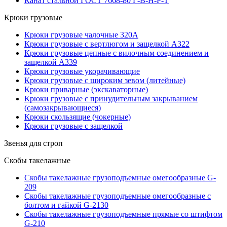
Канат стальной ГОСТ 7668-80 Г-В-Н-Р-Т
Крюки грузовые
Крюки грузовые чалочные 320А
Крюки грузовые с вертлюгом и защелкой А322
Крюки грузовые цепные с вилочным соединением и
защелкой А339
Крюки грузовые укорачивающие
Крюки грузовые с широким зевом (литейные)
Крюки приварные (экскаваторные)
Крюки грузовые с принудительным закрыванием
(самозакрывающиеся)
Крюки скользящие (чокерные)
Крюки грузовые с защелкой
Звенья для строп
Скобы такелажные
Скобы такелажные грузоподъемные омегообразные G-
209
Скобы такелажные грузоподъемные омегообразные с
болтом и гайкой G-2130
Скобы такелажные грузоподъемные прямые со штифтом
G-210