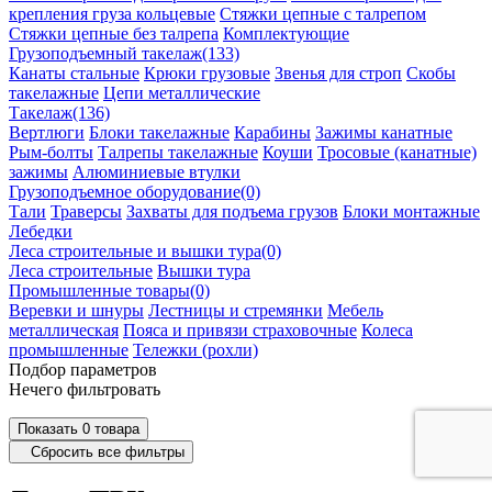
крепления груза кольцевые
Стяжки цепные с талрепом
Стяжки цепные без талрепа
Комплектующие
Грузоподъемный такелаж
(133)
Канаты стальные
Крюки грузовые
Звенья для строп
Скобы
такелажные
Цепи металлические
Такелаж
(136)
Вертлюги
Блоки такелажные
Карабины
Зажимы канатные
Рым-болты
Талрепы такелажные
Коуши
Тросовые (канатные)
зажимы
Алюминиевые втулки
Грузоподъемное оборудование
(0)
Тали
Траверсы
Захваты для подъема грузов
Блоки монтажные
Лебедки
Леса строительные и вышки тура
(0)
Леса строительные
Вышки тура
Промышленные товары
(0)
Веревки и шнуры
Лестницы и стремянки
Мебель
металлическая
Пояса и привязи страховочные
Колеса
промышленные
Тележки (рохли)
Подбор параметров
Нечего фильтровать
Показать
0
товара
Сбросить все фильтры