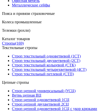
Офисная мебель
Металлические сейфы
Пояса и привязи страховочные
Колеса промышленные
Тележки (рохли)
Каталог товаров
Стропы
(169)
Текстильные стропы
Строп текстильный одноветвевой (1СТ)
Строп текстильный двухветвевой (2СТ)
Строп текстильный кольцевой (СТК)
Строп текстильный четырехветвевой (4СТ)
Строп текстильный петлевой (СТП)
Цепные стропы
Строп цепной универсальный (УСЦ)
Ветвь цепная ВЦ
Строп цепной одноветвевой 1СЦ
Строп цепной двухветвевой 2СЦ
Строп цепной одноветвевой 1СЦ с укор крюками