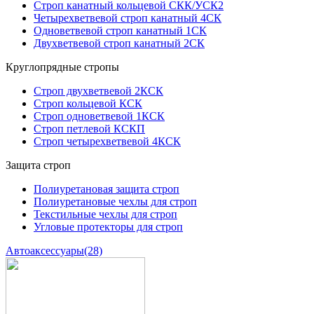
Строп канатный кольцевой СКК/УСК2
Четырехветвевой строп канатный 4СК
Одноветвевой строп канатный 1СК
Двухветвевой строп канатный 2СК
Круглопрядные стропы
Строп двухветвевой 2КСК
Строп кольцевой КСК
Строп одноветвевой 1КСК
Строп петлевой КСКП
Строп четырехветвевой 4КСК
Защита строп
Полиуретановая защита строп
Полиуретановые чехлы для строп
Текстильные чехлы для строп
Угловые протекторы для строп
Автоаксессуары
(28)