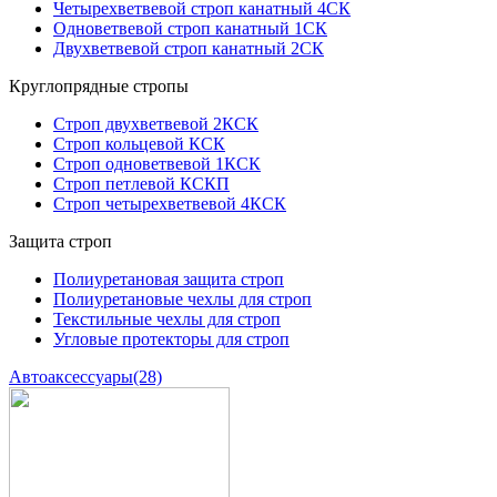
Четырехветвевой строп канатный 4СК
Одноветвевой строп канатный 1СК
Двухветвевой строп канатный 2СК
Круглопрядные стропы
Строп двухветвевой 2КСК
Строп кольцевой КСК
Строп одноветвевой 1КСК
Строп петлевой КСКП
Строп четырехветвевой 4КСК
Защита строп
Полиуретановая защита строп
Полиуретановые чехлы для строп
Текстильные чехлы для строп
Угловые протекторы для строп
Автоаксессуары
(28)