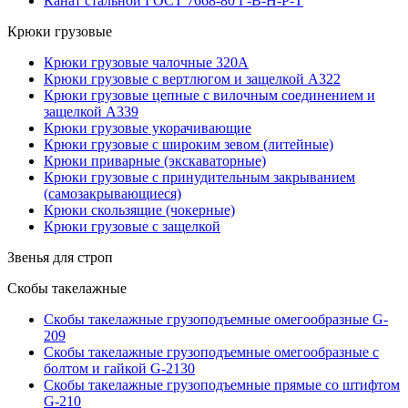
Канат стальной ГОСТ 7668-80 Г-В-Н-Р-Т
Крюки грузовые
Крюки грузовые чалочные 320А
Крюки грузовые с вертлюгом и защелкой А322
Крюки грузовые цепные с вилочным соединением и
защелкой А339
Крюки грузовые укорачивающие
Крюки грузовые с широким зевом (литейные)
Крюки приварные (экскаваторные)
Крюки грузовые с принудительным закрыванием
(самозакрывающиеся)
Крюки скользящие (чокерные)
Крюки грузовые с защелкой
Звенья для строп
Скобы такелажные
Скобы такелажные грузоподъемные омегообразные G-
209
Скобы такелажные грузоподъемные омегообразные с
болтом и гайкой G-2130
Скобы такелажные грузоподъемные прямые со штифтом
G-210