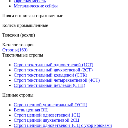
Офисная мебель
Металлические сейфы
Пояса и привязи страховочные
Колеса промышленные
Тележки (рохли)
Каталог товаров
Стропы
(169)
Текстильные стропы
Строп текстильный одноветвевой (1СТ)
Строп текстильный двухветвевой (2СТ)
Строп текстильный кольцевой (СТК)
Строп текстильный четырехветвевой (4СТ)
Строп текстильный петлевой (СТП)
Цепные стропы
Строп цепной универсальный (УСЦ)
Ветвь цепная ВЦ
Строп цепной одноветвевой 1СЦ
Строп цепной двухветвевой 2СЦ
Строп цепной одноветвевой 1СЦ с укор крюками