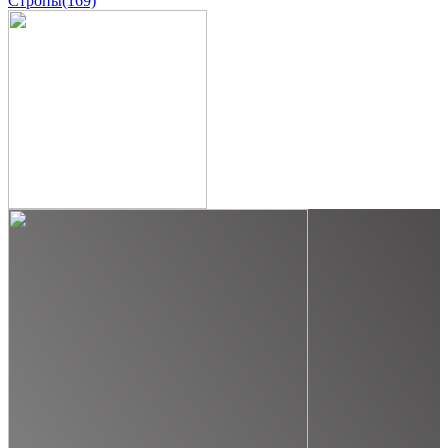
Стропы
(169)