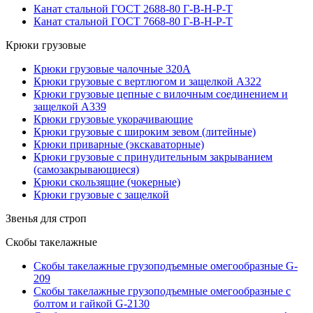
Канат стальной ГОСТ 2688-80 Г-В-Н-Р-Т
Канат стальной ГОСТ 7668-80 Г-В-Н-Р-Т
Крюки грузовые
Крюки грузовые чалочные 320А
Крюки грузовые с вертлюгом и защелкой А322
Крюки грузовые цепные с вилочным соединением и
защелкой А339
Крюки грузовые укорачивающие
Крюки грузовые с широким зевом (литейные)
Крюки приварные (экскаваторные)
Крюки грузовые с принудительным закрыванием
(самозакрывающиеся)
Крюки скользящие (чокерные)
Крюки грузовые с защелкой
Звенья для строп
Скобы такелажные
Скобы такелажные грузоподъемные омегообразные G-
209
Скобы такелажные грузоподъемные омегообразные с
болтом и гайкой G-2130