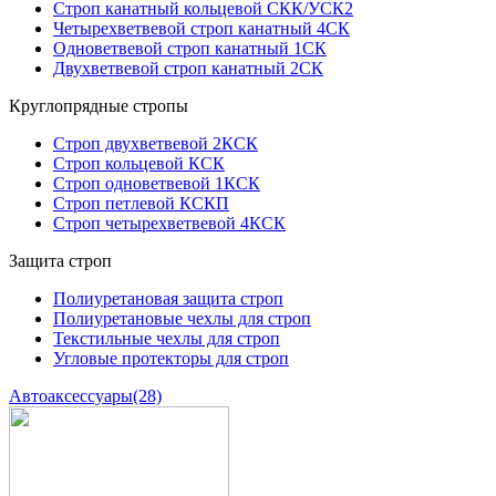
Строп канатный кольцевой СКК/УСК2
Четырехветвевой строп канатный 4СК
Одноветвевой строп канатный 1СК
Двухветвевой строп канатный 2СК
Круглопрядные стропы
Строп двухветвевой 2КСК
Строп кольцевой КСК
Строп одноветвевой 1КСК
Строп петлевой КСКП
Строп четырехветвевой 4КСК
Защита строп
Полиуретановая защита строп
Полиуретановые чехлы для строп
Текстильные чехлы для строп
Угловые протекторы для строп
Автоаксессуары
(28)