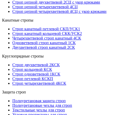
Строп цепной двухветвевой 2СЦ с укор крюками
Строп цепной четырехветвевой 4СЦ
Строп цепной четырехветвевой 4СЦ с укор крюками
Канатные стропы
Строп канатный петлевой СКП/УСК1
Строп канатный кольцевой СКК/УСК2
Четырехветвевой строп канатный 4СК
Одноветвевой строп канатный 1СК
Двухветвевой строп канатный 2СК
Круглопрядные стропы
Строп двухветвевой 2КСК
Строп кольцевой КСК
Строп одноветвевой 1КСК
Строп петлевой КСКП
Строп четырехветвевой 4КСК
Защита строп
Полиуретановая защита строп
Полиуретановые чехлы для строп
Текстильные чехлы для строп
Угловые протекторы для строп