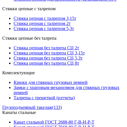
Стяжки цепные с талрепом
Стяжка цепная с талрепом 3,15т
Стяжка цепная с талрепом 2т
Стяжка цепная с талрепом 5,3т
Стяжки цепные без талрепа
Стяжка цепная без талрепа СЦ 2т
Стяжка цепная без талрепа СЦ 3,15т
Стяжка цепная без талрепа СЦ 5,3т
Стяжка цепная без талрепа СЦ 8т
Комплектующие
Крюки для стяжных грузовых ремней
Замки с храповым механизмом для стяжных грузовых
ремней
Талрепы с трещеткой (рэтчеты)
Грузоподъемный такелаж
(133)
Канаты стальные
Канат стальной ГОСТ 2688-80 Г-В-Н-Р-Т