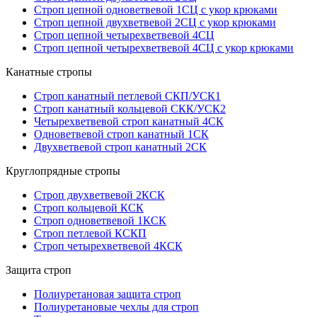
Строп цепной одноветвевой 1СЦ с укор крюками
Строп цепной двухветвевой 2СЦ с укор крюками
Строп цепной четырехветвевой 4СЦ
Строп цепной четырехветвевой 4СЦ с укор крюками
Канатные стропы
Строп канатный петлевой СКП/УСК1
Строп канатный кольцевой СКК/УСК2
Четырехветвевой строп канатный 4СК
Одноветвевой строп канатный 1СК
Двухветвевой строп канатный 2СК
Круглопрядные стропы
Строп двухветвевой 2КСК
Строп кольцевой КСК
Строп одноветвевой 1КСК
Строп петлевой КСКП
Строп четырехветвевой 4КСК
Защита строп
Полиуретановая защита строп
Полиуретановые чехлы для строп