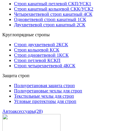
Строп канатный петлевой СКП/УСК1
Строп канатный кольцевой СКК/УСК2
Четырехветвевой строп канатный 4СК
Одноветвевой строп канатный 1СК
Двухветвевой строп канатный 2СК
Круглопрядные стропы
Строп двухветвевой 2КСК
Строп кольцевой КСК
Строп одноветвевой 1КСК
Строп петлевой КСКП
Строп четырехветвевой 4КСК
Защита строп
Полиуретановая защита строп
Полиуретановые чехлы для строп
Текстильные чехлы для строп
Угловые протекторы для строп
Автоаксессуары
(28)