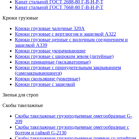
Канат стальной ГОСТ 2688-80 Г-В-Н-Р-Т
Канат стальной ГОСТ 7668-80 Г-В-Н-Р-Т
Крюки грузовые
Крюки грузовые чалочные 320А
Крюки грузовые с вертлюгом и защелкой А322
Крюки грузовые цепные с вилочным соединением и
защелкой А339
Крюки грузовые укорачивающие
Крюки грузовые с широким зевом (литейные)
Крюки приварные (экскаваторные)
Крюки грузовые с принудительным закрыванием
(самозакрывающиеся)
Крюки скользящие (чокерные)
Крюки грузовые с защелкой
Звенья для строп
Скобы такелажные
Скобы такелажные грузоподъемные омегообразные G-
209
Скобы такелажные грузоподъемные омегообразные с
болтом и гайкой G-2130
Скобы такелажные грузоподъемные прямые со штифтом