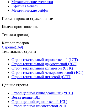
Металлические стеллажи
Офисная мебель
Металлические сейфы
Пояса и привязи страховочные
Колеса промышленные
Тележки (рохли)
Каталог товаров
Стропы
(169)
Текстильные стропы
Строп текстильный одноветвевой (1СТ)
Строп текстильный двухветвевой (2СТ)
Строп текстильный кольцевой (СТК)
Строп текстильный четырехветвевой (4СТ)
Строп текстильный петлевой (СТП)
Цепные стропы
Строп цепной универсальный (УСЦ)
Ветвь цепная ВЦ
Строп цепной одноветвевой 1СЦ
Строп цепной двухветвевой 2СЦ