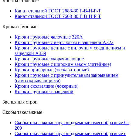
Канаты стальные
Канат стальной ГОСТ 2688-80 Г-В-Н-Р-Т
Канат стальной ГОСТ 7668-80 Г-В-Н-Р-Т
Крюки грузовые
Крюки грузовые чалочные 320А
Крюки грузовые с вертлюгом и защелкой А322
Крюки грузовые цепные с вилочным соединением и
защелкой А339
Крюки грузовые укорачивающие
Крюки грузовые с широким зевом (литейные)
Крюки приварные (экскаваторные)
Крюки грузовые с принудительным закрыванием
(самозакрывающиеся)
Крюки скользящие (чокерные)
Крюки грузовые с защелкой
Звенья для строп
Скобы такелажные
Скобы такелажные грузоподъемные омегообразные G-
209
Скобы такелажные грузоподъемные омегообразные с