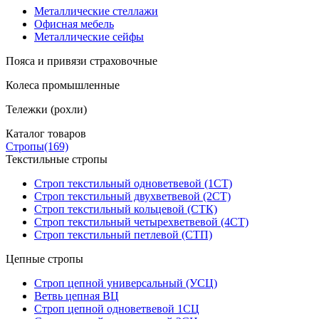
Металлические стеллажи
Офисная мебель
Металлические сейфы
Пояса и привязи страховочные
Колеса промышленные
Тележки (рохли)
Каталог товаров
Стропы
(169)
Текстильные стропы
Строп текстильный одноветвевой (1СТ)
Строп текстильный двухветвевой (2СТ)
Строп текстильный кольцевой (СТК)
Строп текстильный четырехветвевой (4СТ)
Строп текстильный петлевой (СТП)
Цепные стропы
Строп цепной универсальный (УСЦ)
Ветвь цепная ВЦ
Строп цепной одноветвевой 1СЦ