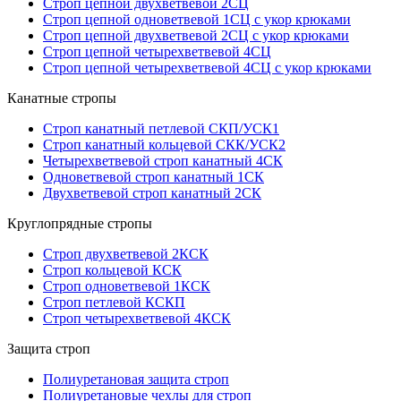
Строп цепной двухветвевой 2СЦ
Строп цепной одноветвевой 1СЦ с укор крюками
Строп цепной двухветвевой 2СЦ с укор крюками
Строп цепной четырехветвевой 4СЦ
Строп цепной четырехветвевой 4СЦ с укор крюками
Канатные стропы
Строп канатный петлевой СКП/УСК1
Строп канатный кольцевой СКК/УСК2
Четырехветвевой строп канатный 4СК
Одноветвевой строп канатный 1СК
Двухветвевой строп канатный 2СК
Круглопрядные стропы
Строп двухветвевой 2КСК
Строп кольцевой КСК
Строп одноветвевой 1КСК
Строп петлевой КСКП
Строп четырехветвевой 4КСК
Защита строп
Полиуретановая защита строп
Полиуретановые чехлы для строп