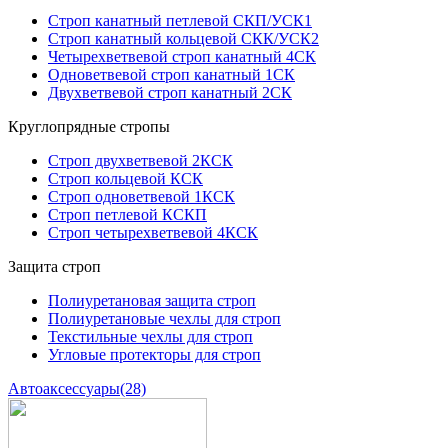
Строп канатный петлевой СКП/УСК1
Строп канатный кольцевой СКК/УСК2
Четырехветвевой строп канатный 4СК
Одноветвевой строп канатный 1СК
Двухветвевой строп канатный 2СК
Круглопрядные стропы
Строп двухветвевой 2КСК
Строп кольцевой КСК
Строп одноветвевой 1КСК
Строп петлевой КСКП
Строп четырехветвевой 4КСК
Защита строп
Полиуретановая защита строп
Полиуретановые чехлы для строп
Текстильные чехлы для строп
Угловые протекторы для строп
Автоаксессуары
(28)