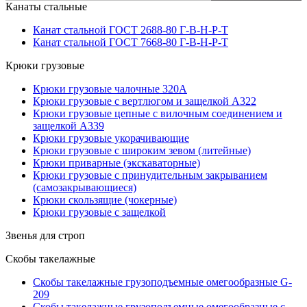
Канаты стальные
Канат стальной ГОСТ 2688-80 Г-В-Н-Р-Т
Канат стальной ГОСТ 7668-80 Г-В-Н-Р-Т
Крюки грузовые
Крюки грузовые чалочные 320А
Крюки грузовые с вертлюгом и защелкой А322
Крюки грузовые цепные с вилочным соединением и
защелкой А339
Крюки грузовые укорачивающие
Крюки грузовые с широким зевом (литейные)
Крюки приварные (экскаваторные)
Крюки грузовые с принудительным закрыванием
(самозакрывающиеся)
Крюки скользящие (чокерные)
Крюки грузовые с защелкой
Звенья для строп
Скобы такелажные
Скобы такелажные грузоподъемные омегообразные G-
209
Скобы такелажные грузоподъемные омегообразные с