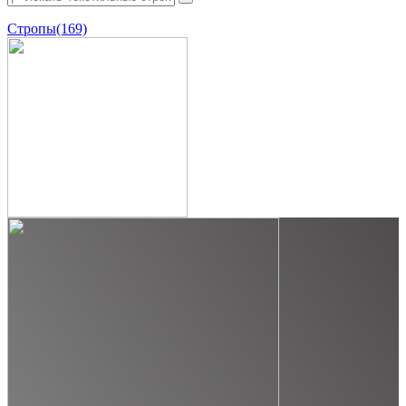
Стропы
(169)