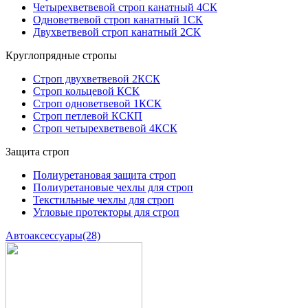
Четырехветвевой строп канатный 4СК
Одноветвевой строп канатный 1СК
Двухветвевой строп канатный 2СК
Круглопрядные стропы
Строп двухветвевой 2КСК
Строп кольцевой КСК
Строп одноветвевой 1КСК
Строп петлевой КСКП
Строп четырехветвевой 4КСК
Защита строп
Полиуретановая защита строп
Полиуретановые чехлы для строп
Текстильные чехлы для строп
Угловые протекторы для строп
Автоаксессуары
(28)