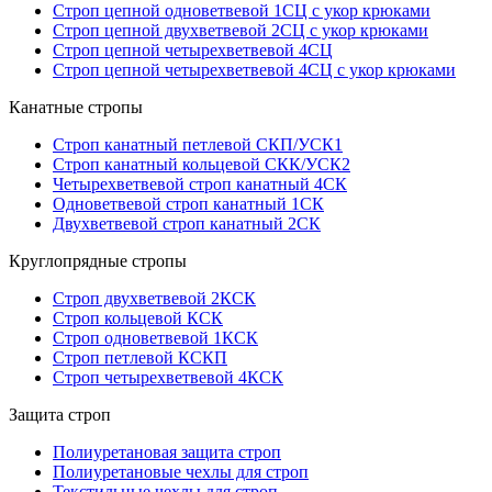
Строп цепной одноветвевой 1СЦ с укор крюками
Строп цепной двухветвевой 2СЦ с укор крюками
Строп цепной четырехветвевой 4СЦ
Строп цепной четырехветвевой 4СЦ с укор крюками
Канатные стропы
Строп канатный петлевой СКП/УСК1
Строп канатный кольцевой СКК/УСК2
Четырехветвевой строп канатный 4СК
Одноветвевой строп канатный 1СК
Двухветвевой строп канатный 2СК
Круглопрядные стропы
Строп двухветвевой 2КСК
Строп кольцевой КСК
Строп одноветвевой 1КСК
Строп петлевой КСКП
Строп четырехветвевой 4КСК
Защита строп
Полиуретановая защита строп
Полиуретановые чехлы для строп
Текстильные чехлы для строп