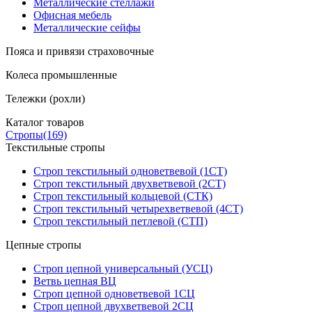
Металлические стеллажи
Офисная мебель
Металлические сейфы
Пояса и привязи страховочные
Колеса промышленные
Тележки (рохли)
Каталог товаров
Стропы
(169)
Текстильные стропы
Строп текстильный одноветвевой (1СТ)
Строп текстильный двухветвевой (2СТ)
Строп текстильный кольцевой (СТК)
Строп текстильный четырехветвевой (4СТ)
Строп текстильный петлевой (СТП)
Цепные стропы
Строп цепной универсальный (УСЦ)
Ветвь цепная ВЦ
Строп цепной одноветвевой 1СЦ
Строп цепной двухветвевой 2СЦ