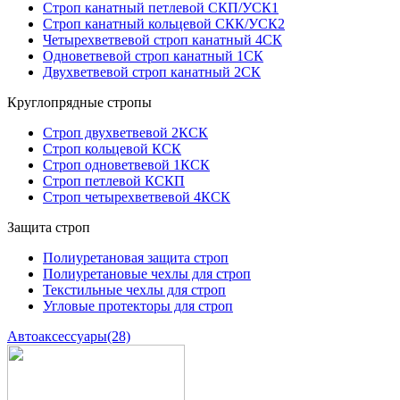
Строп канатный петлевой СКП/УСК1
Строп канатный кольцевой СКК/УСК2
Четырехветвевой строп канатный 4СК
Одноветвевой строп канатный 1СК
Двухветвевой строп канатный 2СК
Круглопрядные стропы
Строп двухветвевой 2КСК
Строп кольцевой КСК
Строп одноветвевой 1КСК
Строп петлевой КСКП
Строп четырехветвевой 4КСК
Защита строп
Полиуретановая защита строп
Полиуретановые чехлы для строп
Текстильные чехлы для строп
Угловые протекторы для строп
Автоаксессуары
(28)