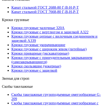
Канат стальной ГОСТ 2688-80 Г-В-Н-Р-Т
Канат стальной ГОСТ 7668-80 Г-В-Н-Р-Т
Крюки грузовые
Крюки грузовые чалочные 320А
Крюки грузовые с вертлюгом и защелкой А322
Крюки грузовые цепные с вилочным соединением и
защелкой А339
Крюки грузовые укорачивающие
Крюки грузовые с широким зевом (литейные)
Крюки приварные (экскаваторные)
Крюки грузовые с принудительным закрыванием
(самозакрывающиеся)
Крюки скользящие (чокерные)
Крюки грузовые с защелкой
Звенья для строп
Скобы такелажные
Скобы такелажные грузоподъемные омегообразные G-
209
Скобы такелажные грузоподъемные омегообразные с