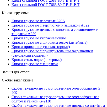
Канат стальной ГОСТ 2688-80 Г-В-Н-Р-Т
Канат стальной ГОСТ 7668-80 Г-В-Н-Р-Т
Крюки грузовые
Крюки грузовые чалочные 320А
Крюки грузовые с вертлюгом и защелкой А322
Крюки грузовые цепные с вилочным соединением и
защелкой А339
Крюки грузовые укорачивающие
Крюки грузовые с широким зевом (литейные)
Крюки приварные (экскаваторные)
Крюки грузовые с принудительным закрыванием
(самозакрывающиеся)
Крюки скользящие (чокерные)
Крюки грузовые с защелкой
Звенья для строп
Скобы такелажные
Скобы такелажные грузоподъемные омегообразные G-
209
Скобы такелажные грузоподъемные омегообразные с
болтом и гайкой G-2130
Скобы такелажные грузоподъемные прямые со штифтом