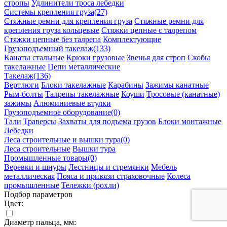
стропы
Удлинители троса лебедки
Системы крепления груза
(27)
Стяжные ремни для крепления груза
Стяжные ремни для
крепления груза кольцевые
Стяжки цепные с талрепом
Стяжки цепные без талрепа
Комплектующие
Грузоподъемный такелаж
(133)
Канаты стальные
Крюки грузовые
Звенья для строп
Скобы
такелажные
Цепи металлические
Такелаж
(136)
Вертлюги
Блоки такелажные
Карабины
Зажимы канатные
Рым-болты
Талрепы такелажные
Коуши
Тросовые (канатные)
зажимы
Алюминиевые втулки
Грузоподъемное оборудование
(0)
Тали
Траверсы
Захваты для подъема грузов
Блоки монтажные
Лебедки
Леса строительные и вышки тура
(0)
Леса строительные
Вышки тура
Промышленные товары
(0)
Веревки и шнуры
Лестницы и стремянки
Мебель
металлическая
Пояса и привязи страховочные
Колеса
промышленные
Тележки (рохли)
Подбор параметров
Цвет:
Диаметр пальца, мм: