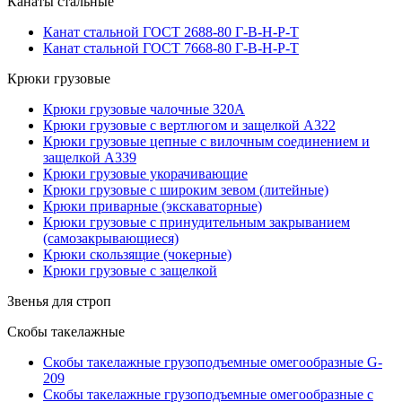
Канаты стальные
Канат стальной ГОСТ 2688-80 Г-В-Н-Р-Т
Канат стальной ГОСТ 7668-80 Г-В-Н-Р-Т
Крюки грузовые
Крюки грузовые чалочные 320А
Крюки грузовые с вертлюгом и защелкой А322
Крюки грузовые цепные с вилочным соединением и
защелкой А339
Крюки грузовые укорачивающие
Крюки грузовые с широким зевом (литейные)
Крюки приварные (экскаваторные)
Крюки грузовые с принудительным закрыванием
(самозакрывающиеся)
Крюки скользящие (чокерные)
Крюки грузовые с защелкой
Звенья для строп
Скобы такелажные
Скобы такелажные грузоподъемные омегообразные G-
209
Скобы такелажные грузоподъемные омегообразные с