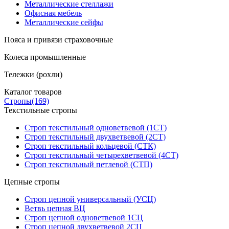
Металлические стеллажи
Офисная мебель
Металлические сейфы
Пояса и привязи страховочные
Колеса промышленные
Тележки (рохли)
Каталог товаров
Стропы
(169)
Текстильные стропы
Строп текстильный одноветвевой (1СТ)
Строп текстильный двухветвевой (2СТ)
Строп текстильный кольцевой (СТК)
Строп текстильный четырехветвевой (4СТ)
Строп текстильный петлевой (СТП)
Цепные стропы
Строп цепной универсальный (УСЦ)
Ветвь цепная ВЦ
Строп цепной одноветвевой 1СЦ
Строп цепной двухветвевой 2СЦ