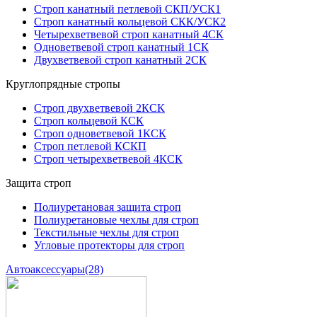
Строп канатный петлевой СКП/УСК1
Строп канатный кольцевой СКК/УСК2
Четырехветвевой строп канатный 4СК
Одноветвевой строп канатный 1СК
Двухветвевой строп канатный 2СК
Круглопрядные стропы
Строп двухветвевой 2КСК
Строп кольцевой КСК
Строп одноветвевой 1КСК
Строп петлевой КСКП
Строп четырехветвевой 4КСК
Защита строп
Полиуретановая защита строп
Полиуретановые чехлы для строп
Текстильные чехлы для строп
Угловые протекторы для строп
Автоаксессуары
(28)