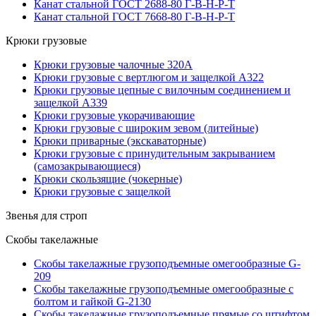
Канат стальной ГОСТ 2688-80 Г-В-Н-Р-Т
Канат стальной ГОСТ 7668-80 Г-В-Н-Р-Т
Крюки грузовые
Крюки грузовые чалочные 320А
Крюки грузовые с вертлюгом и защелкой А322
Крюки грузовые цепные с вилочным соединением и
защелкой А339
Крюки грузовые укорачивающие
Крюки грузовые с широким зевом (литейные)
Крюки приварные (экскаваторные)
Крюки грузовые с принудительным закрыванием
(самозакрывающиеся)
Крюки скользящие (чокерные)
Крюки грузовые с защелкой
Звенья для строп
Скобы такелажные
Скобы такелажные грузоподъемные омегообразные G-
209
Скобы такелажные грузоподъемные омегообразные с
болтом и гайкой G-2130
Скобы такелажные грузоподъемные прямые со штифтом