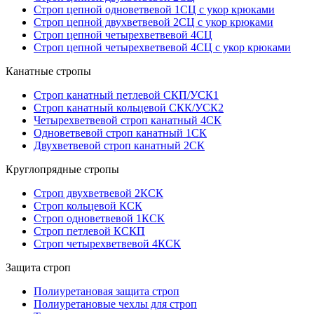
Строп цепной одноветвевой 1СЦ с укор крюками
Строп цепной двухветвевой 2СЦ с укор крюками
Строп цепной четырехветвевой 4СЦ
Строп цепной четырехветвевой 4СЦ с укор крюками
Канатные стропы
Строп канатный петлевой СКП/УСК1
Строп канатный кольцевой СКК/УСК2
Четырехветвевой строп канатный 4СК
Одноветвевой строп канатный 1СК
Двухветвевой строп канатный 2СК
Круглопрядные стропы
Строп двухветвевой 2КСК
Строп кольцевой КСК
Строп одноветвевой 1КСК
Строп петлевой КСКП
Строп четырехветвевой 4КСК
Защита строп
Полиуретановая защита строп
Полиуретановые чехлы для строп