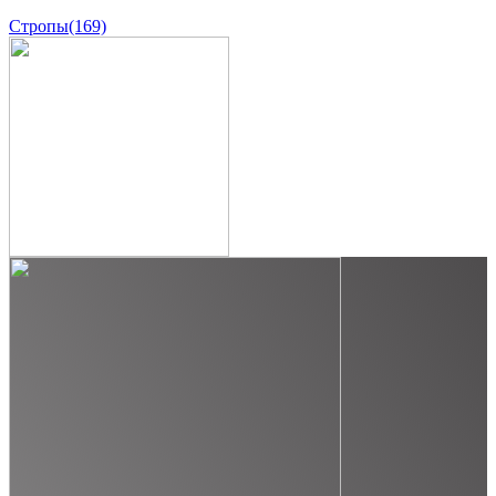
Стропы
(169)