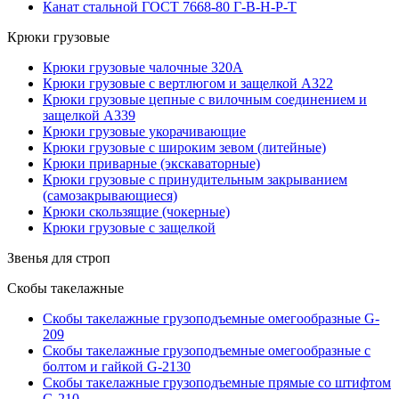
Канат стальной ГОСТ 7668-80 Г-В-Н-Р-Т
Крюки грузовые
Крюки грузовые чалочные 320А
Крюки грузовые с вертлюгом и защелкой А322
Крюки грузовые цепные с вилочным соединением и
защелкой А339
Крюки грузовые укорачивающие
Крюки грузовые с широким зевом (литейные)
Крюки приварные (экскаваторные)
Крюки грузовые с принудительным закрыванием
(самозакрывающиеся)
Крюки скользящие (чокерные)
Крюки грузовые с защелкой
Звенья для строп
Скобы такелажные
Скобы такелажные грузоподъемные омегообразные G-
209
Скобы такелажные грузоподъемные омегообразные с
болтом и гайкой G-2130
Скобы такелажные грузоподъемные прямые со штифтом
G-210