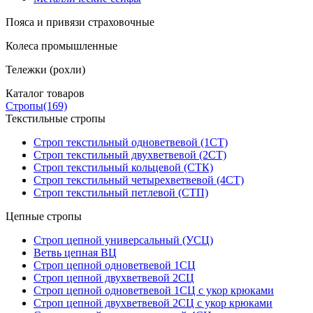
Пояса и привязи страховочные
Колеса промышленные
Тележки (рохли)
Каталог товаров
Стропы
(169)
Текстильные стропы
Строп текстильный одноветвевой (1СТ)
Строп текстильный двухветвевой (2СТ)
Строп текстильный кольцевой (СТК)
Строп текстильный четырехветвевой (4СТ)
Строп текстильный петлевой (СТП)
Цепные стропы
Строп цепной универсальный (УСЦ)
Ветвь цепная ВЦ
Строп цепной одноветвевой 1СЦ
Строп цепной двухветвевой 2СЦ
Строп цепной одноветвевой 1СЦ с укор крюками
Строп цепной двухветвевой 2СЦ с укор крюками