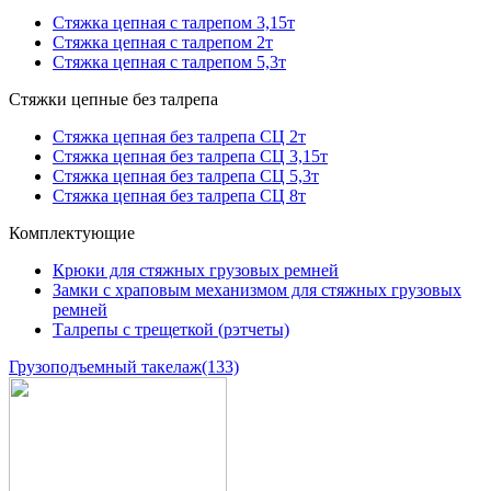
Стяжка цепная с талрепом 3,15т
Стяжка цепная с талрепом 2т
Стяжка цепная с талрепом 5,3т
Стяжки цепные без талрепа
Стяжка цепная без талрепа СЦ 2т
Стяжка цепная без талрепа СЦ 3,15т
Стяжка цепная без талрепа СЦ 5,3т
Стяжка цепная без талрепа СЦ 8т
Комплектующие
Крюки для стяжных грузовых ремней
Замки с храповым механизмом для стяжных грузовых
ремней
Талрепы с трещеткой (рэтчеты)
Грузоподъемный такелаж
(133)