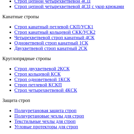
Строп цепной четырехветвевой 4СЦ
Строп цепной четырехветвевой 4СЦ с укор крюками
Канатные стропы
Строп канатный петлевой СКП/УСК1
Строп канатный кольцевой СКК/УСК2
Четырехветвевой строп канатный 4СК
Одноветвевой строп канатный 1СК
Двухветвевой строп канатный 2СК
Круглопрядные стропы
Строп двухветвевой 2КСК
Строп кольцевой КСК
Строп одноветвевой 1КСК
Строп петлевой КСКП
Строп четырехветвевой 4КСК
Защита строп
Полиуретановая защита строп
Полиуретановые чехлы для строп
Текстильные чехлы для строп
Угловые протекторы для строп