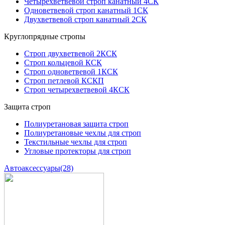
Четырехветвевой строп канатный 4СК
Одноветвевой строп канатный 1СК
Двухветвевой строп канатный 2СК
Круглопрядные стропы
Строп двухветвевой 2КСК
Строп кольцевой КСК
Строп одноветвевой 1КСК
Строп петлевой КСКП
Строп четырехветвевой 4КСК
Защита строп
Полиуретановая защита строп
Полиуретановые чехлы для строп
Текстильные чехлы для строп
Угловые протекторы для строп
Автоаксессуары
(28)