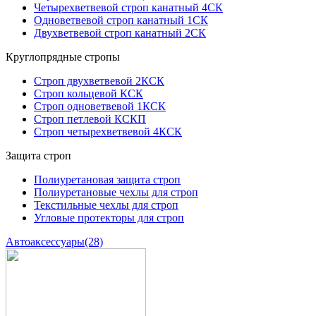
Четырехветвевой строп канатный 4СК
Одноветвевой строп канатный 1СК
Двухветвевой строп канатный 2СК
Круглопрядные стропы
Строп двухветвевой 2КСК
Строп кольцевой КСК
Строп одноветвевой 1КСК
Строп петлевой КСКП
Строп четырехветвевой 4КСК
Защита строп
Полиуретановая защита строп
Полиуретановые чехлы для строп
Текстильные чехлы для строп
Угловые протекторы для строп
Автоаксессуары
(28)