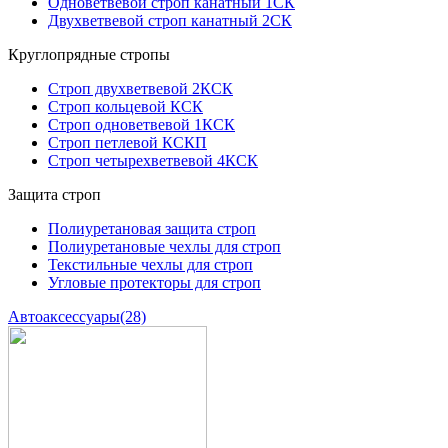
Одноветвевой строп канатный 1СК
Двухветвевой строп канатный 2СК
Круглопрядные стропы
Строп двухветвевой 2КСК
Строп кольцевой КСК
Строп одноветвевой 1КСК
Строп петлевой КСКП
Строп четырехветвевой 4КСК
Защита строп
Полиуретановая защита строп
Полиуретановые чехлы для строп
Текстильные чехлы для строп
Угловые протекторы для строп
Автоаксессуары
(28)