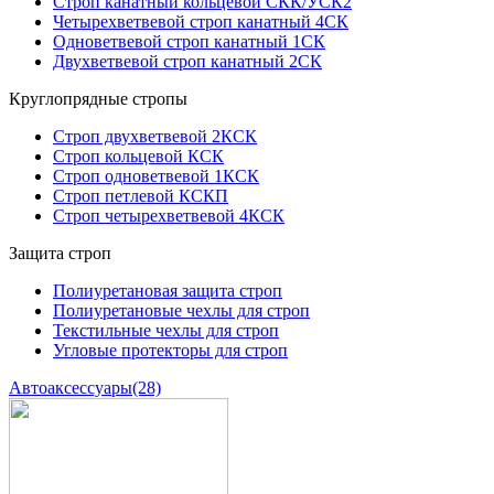
Строп канатный кольцевой СКК/УСК2
Четырехветвевой строп канатный 4СК
Одноветвевой строп канатный 1СК
Двухветвевой строп канатный 2СК
Круглопрядные стропы
Строп двухветвевой 2КСК
Строп кольцевой КСК
Строп одноветвевой 1КСК
Строп петлевой КСКП
Строп четырехветвевой 4КСК
Защита строп
Полиуретановая защита строп
Полиуретановые чехлы для строп
Текстильные чехлы для строп
Угловые протекторы для строп
Автоаксессуары
(28)