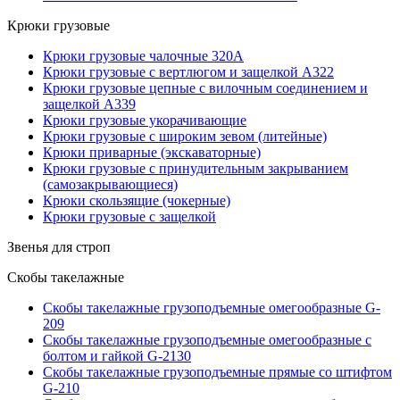
Крюки грузовые
Крюки грузовые чалочные 320А
Крюки грузовые с вертлюгом и защелкой А322
Крюки грузовые цепные с вилочным соединением и
защелкой А339
Крюки грузовые укорачивающие
Крюки грузовые с широким зевом (литейные)
Крюки приварные (экскаваторные)
Крюки грузовые с принудительным закрыванием
(самозакрывающиеся)
Крюки скользящие (чокерные)
Крюки грузовые с защелкой
Звенья для строп
Скобы такелажные
Скобы такелажные грузоподъемные омегообразные G-
209
Скобы такелажные грузоподъемные омегообразные с
болтом и гайкой G-2130
Скобы такелажные грузоподъемные прямые со штифтом
G-210