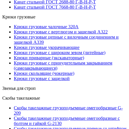
Канат стальной ГОСТ 2688-80 Г-В-Н-Р-Т
Канат стальной ГОСТ 7668-80 Г-В-Н-Р-Т
Крюки грузовые
Крюки грузовые чалочные 320А
Крюки грузовые с вертлюгом и защелкой А322
Крюки грузовые цепные с вилочным соединением и
защелкой А339
Крюки грузовые укорачивающие
Крюки грузовые с широким зевом (литейные)
Крюки приварные (экскаваторные)
Крюки грузовые с принудительным закрыванием
(самозакрывающиеся)
Крюки скользящие (чокерные)
Крюки грузовые с защелкой
Звенья для строп
Скобы такелажные
Скобы такелажные грузоподъемные омегообразные G-
209
Скобы такелажные грузоподъемные омегообразные с
болтом и гайкой G-2130
Скобы такелажные грузоподъемные прямые со штифтом