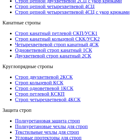
Строп цепной двухветвевой 2СЦ с укор крюками
Строп цепной четырехветвевой 4СЦ
Строп цепной четырехветвевой 4СЦ с укор крюками
Канатные стропы
Строп канатный петлевой СКП/УСК1
Строп канатный кольцевой СКК/УСК2
Четырехветвевой строп канатный 4СК
Одноветвевой строп канатный 1СК
Двухветвевой строп канатный 2СК
Круглопрядные стропы
Строп двухветвевой 2КСК
Строп кольцевой КСК
Строп одноветвевой 1КСК
Строп петлевой КСКП
Строп четырехветвевой 4КСК
Защита строп
Полиуретановая защита строп
Полиуретановые чехлы для строп
Текстильные чехлы для строп
Угловые протекторы для строп